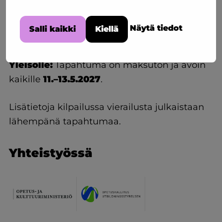
verkkosivuiltamme:
Näytä tiedot
Salli kaikki
Kiellä
Siirry englanninkielisille Abilympics-verkkosivuille
Yleisölle:
Tapahtuma on maksuton ja avoin
kaikille
11.–13.5.2027
.
Lisätietoja kilpailussa vierailusta julkaistaan
lähempänä tapahtumaa.
Yhteistyössä