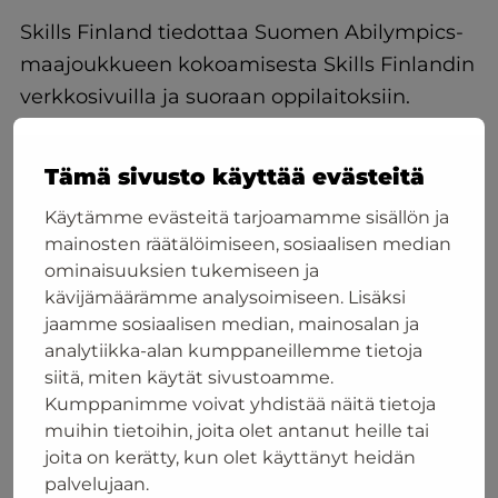
Skills Finland tiedottaa Suomen Abilympics-
maajoukkueen kokoamisesta Skills Finlandin
verkkosivuilla ja suoraan oppilaitoksiin.
Siirry Skills Finlandin verkkosivuille
Tämä sivusto käyttää evästeitä
Käytämme evästeitä tarjoamamme sisällön ja
mainosten räätälöimiseen, sosiaalisen median
Tutustu osallistumisen hyötyihin – katso videolta
ominaisuuksien tukemiseen ja
Saga Naumasen tarina
kävijämäärämme analysoimiseen. Lisäksi
jaamme sosiaalisen median, mainosalan ja
Tietoa kansainvälisistä infotilaisuuksista,
analytiikka-alan kumppaneillemme tietoja
kilpailuun osallistumisesta,
siitä, miten käytät sivustoamme.
ilmoittautumismaksuista, aikatauluista ja
Kumppanimme voivat yhdistää näitä tietoja
muihin tietoihin, joita olet antanut heille tai
viisumiprosessista kansainvälisille
joita on kerätty, kun olet käyttänyt heidän
osallistujille löytyy englanninkielisiltä
palvelujaan.