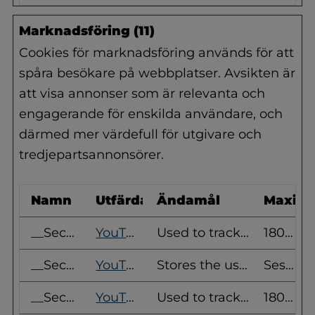
Marknadsföring (11)
Cookies för marknadsföring används för att
spåra besökare på webbplatser. Avsikten är
att visa annonser som är relevanta och
engagerande för enskilda användare, och
därmed mer värdefull för utgivare och
tredjepartsannonsörer.
Namn
Utfärdare
Ändamål
Maximal
__Secure-ROLLOUT_TOKEN
YouTube
Used to track user’s interaction with embedded content.
180 dagar
__Secure-YEC
YouTube
Stores the user's video player preferences using embedded YouTube video
Session
__Secure-YNID
YouTube
Used to track user’s interaction with embedded content.
180 dagar