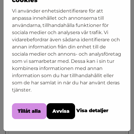
CookieConsent
Cookiebot
Indikerar medgivande för cookies.
1 år
Vi använder enhetsidentifierare för att
anpassa innehållet och annonserna till
användarna, tillhandahålla funktioner för
Statistik (2)
sociala medier och analysera vår trafik. Vi
vidarebefordrar även sådana identifierare och
Cookies för statistik hjälper en
annan information från din enhet till de
webbplatsägare att förstå hur besökare
sociala medier och annons- och analysföretag
interagerar med webbplatser genom att
som vi samarbetar med. Dessa kan i sin tur
samla och rapportera in information
kombinera informationen med annan
information som du har tillhandahållit eller
anonymt.
som de har samlat in när du har använt deras
tjänster.
Namn
Utfärdare
Ändamål
Maximal
_ga
Google
Google analytics, _ga används för att förstå hur besökaren navigerar runt på webbplatsen
2 år
Visa detaljer
Tillåt alla
Avvisa
_ga_#
Google
Used to send data to Google Analytics about the visitor's device and behavior. Tracks the visitor across devices and marketing channels.
2 år