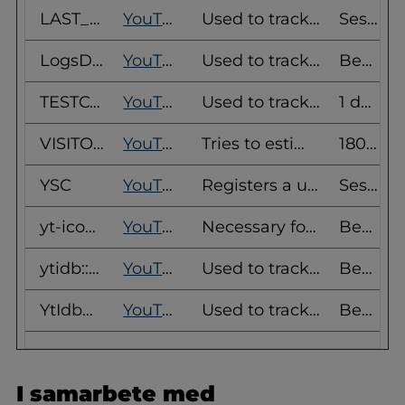
LAST_RESULT_ENTRY_KEY
YouTube
Used to track user’s interaction with embedded content.
Session
LogsDatabaseV2:V#||LogsRequestsStore
YouTube
Used to track user’s interaction with embedded content.
Beständig
TESTCOOKIESENABLED
YouTube
Used to track user’s interaction with embedded content.
1 dag
VISITOR_INFO1_LIVE
YouTube
Tries to estimate the users' bandwidth on pages with integrated YouTube videos.
180 dagar
YSC
YouTube
Registers a unique ID to keep statistics of what videos from YouTube the user has seen.
Session
yt-icons-last-purged
YouTube
Necessary for the implementation and functionality of YouTube video-content on the website.
Beständig
ytidb::LAST_RESULT_ENTRY_KEY
YouTube
Used to track user’s interaction with embedded content.
Beständig
YtIdbMeta#databases
YouTube
Used to track user’s interaction with embedded content.
Beständig
I samarbete med